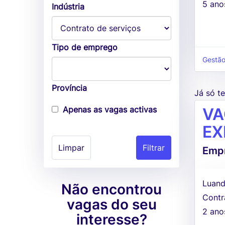
5 ano
Indústria
Tipo de emprego
Gestão
Província
Já só 
Apenas as vagas activas
VA
EX
Limpar
Empr
Luand
Não encontrou
Contr
vagas do seu
2 ano
interesse?