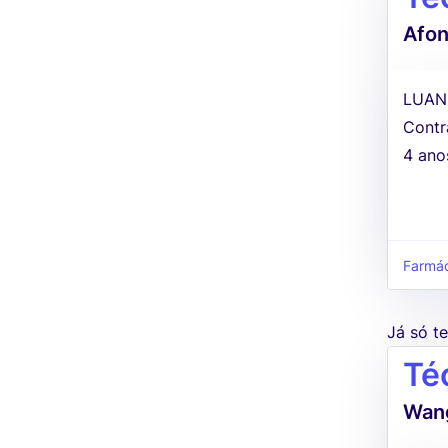
Afon
LUAN
Contr
4 ano
Farmác
Já só 
Té
Wang