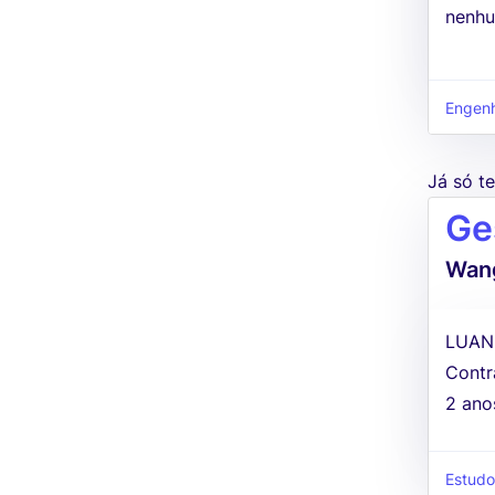
nenhu
Engenh
Já só 
Ge
Wang
LUAN
Contr
2 ano
Estudo