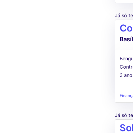
Já só 
Co
Basí
Bengu
Contr
3 ano
Finanç
Já só 
So