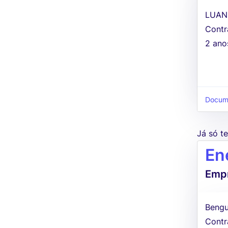
LUAN
Contr
2 ano
Docume
Já só 
Ene
Empr
Bengu
Contr