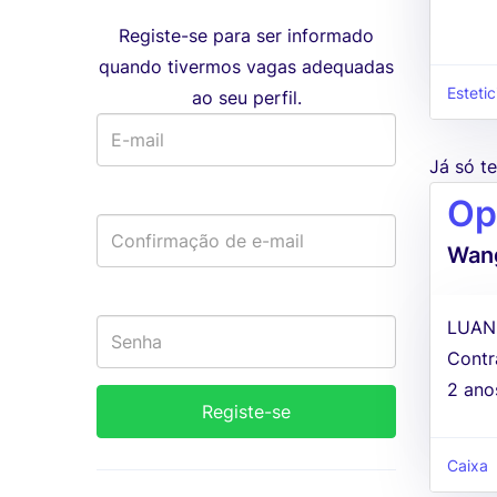
Registe-se para ser informado
quando tivermos vagas adequadas
Estetic
ao seu perfil.
Já só 
Op
Wang
LUAN
Contr
2 ano
Caixa