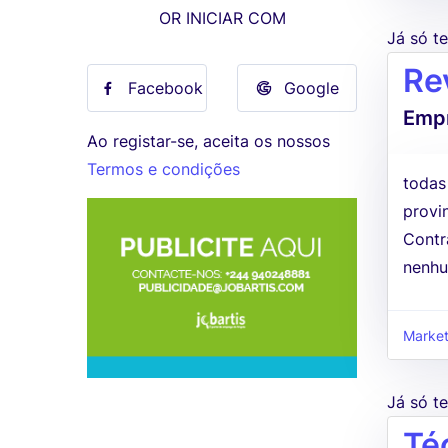
OR INICIAR COM
Já só 
Re
Facebook
Google
Empr
Ao registar-se, aceita os nossos
Termos e condições
todas
provi
Contr
nenhu
Market
Já só 
Té