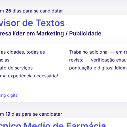
tem
25
dias para se candidatar
visor de Textos
esa líder em Marketing / Publicidade
 as cidades, todas as
Trabalho adicional — em r
ncias
revista — verificação exau
ato de serviços
pontuação e dígitos; Idio
ma experiência necessária!
ing digital
tem
19
dias para se candidatar
cnico Medio de Farmácia