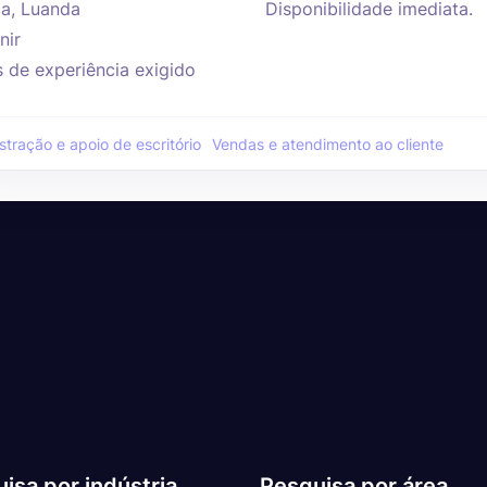
a, Luanda
Disponibilidade imediata.
nir
s de experiência exigido
stração e apoio de escritório
Vendas e atendimento ao cliente
isa por indústria
Pesquisa por área