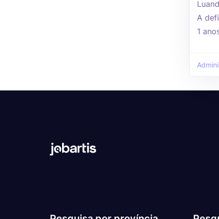
Luand
A defi
1 ano
Admini
Pesquisa por província
Pesqu