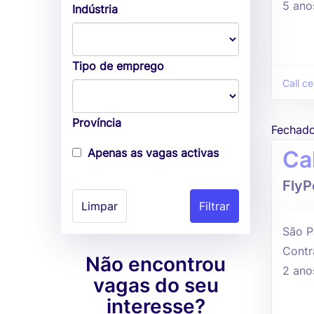
5 ano
Indústria
Tipo de emprego
Call ce
Província
Fechad
Apenas as vagas activas
Ca
Fly
Limpar
São P
Contr
Não encontrou
2 ano
vagas do seu
interesse?