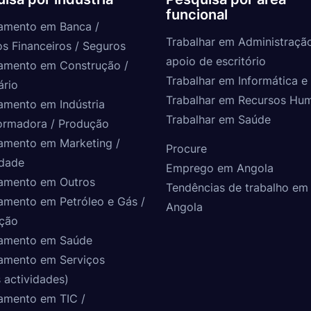
funcional
amento em Banca /
Trabalhar em Administraçã
os Financeiros / Seguros
apoio de escritório
amento em Construção /
Trabalhar em Informática e 
ário
Trabalhar em Recursos Hu
amento em Indústria
Trabalhar em Saúde
ormadora / Produção
amento em Marketing /
Procure
idade
Emprego em Angola
amento em Outros
Tendências de trabalho em
amento em Petróleo e Gás /
Angola
ção
amento em Saúde
amento em Serviços
 actividades)
amento em TIC /