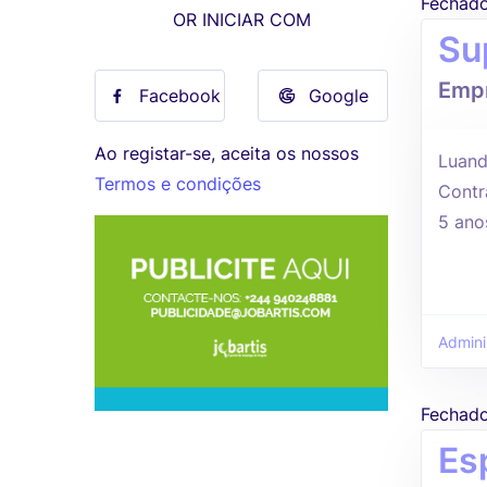
Fechad
OR INICIAR COM
Su
Empr
Facebook
Google
Ao registar-se, aceita os nossos
Luand
Termos e condições
Contr
5 ano
Admini
Fechad
Es