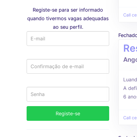
Registe-se para ser informado
Call ce
quando tivermos vagas adequadas
ao seu perfil.
Fechad
Re
Ango
Luand
A defi
6 ano
Call ce