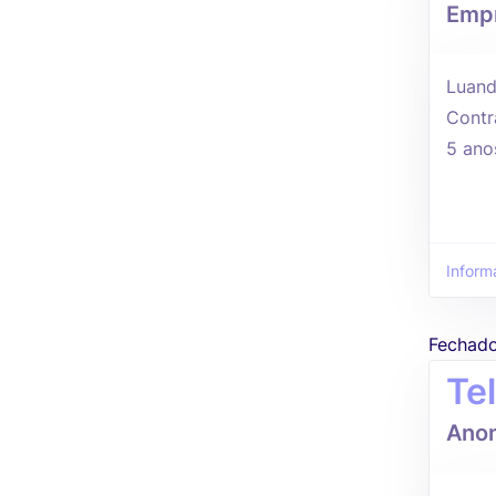
Empr
Luand
Contr
5 ano
Inform
Fechad
Te
Ano