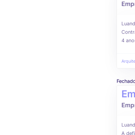
Empr
Luan
Contr
4 ano
Arquit
Fechad
Em
Empr
Luand
A defi