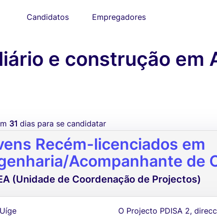
Candidatos
Empregadores
iário e construção em 
tem
31
dias para se candidatar
vens Recém-licenciados em
genharia/Acompanhante de O
A (Unidade de Coordenação de Projectos)
 Uíge
O Projecto PDISA 2, dire