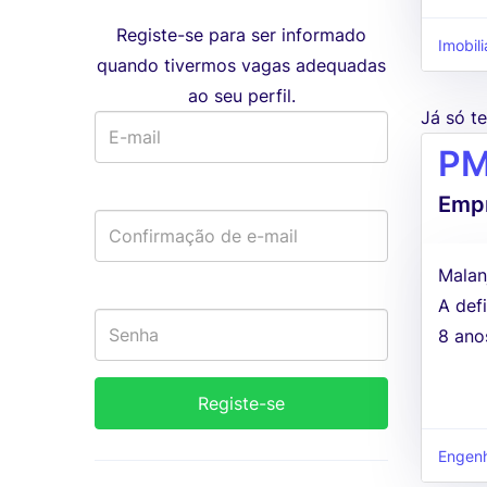
Registe-se para ser informado
Imobil
quando tivermos vagas adequadas
ao seu perfil.
Já só 
PM
Empr
Malan
A defi
8 ano
Engenha