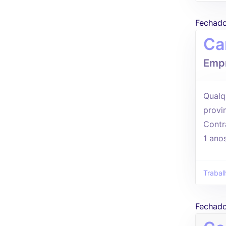
Fechad
Ca
Empr
Qualq
provi
Contr
1 ano
Trabal
Fechad