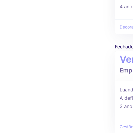
4 ano
Decora
Fechad
Ve
Empr
Luand
A defi
3 ano
Gestão