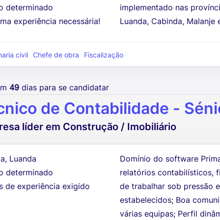
 determinado
implementado nas provínci
ma experiência necessária!
Luanda, Cabinda, Malanje 
ria civil
Chefe de obra
Fiscalização
tem
49
dias para se candidatar
cnico de Contabilidade - Séni
esa líder em Construção / Imobiliário
a, Luanda
Domínio do software Prim
 determinado
relatórios contabilísticos,
s de experiência exigido
de trabalhar sob pressão 
estabelecidos; Boa comun
várias equipas; Perfil dinâm