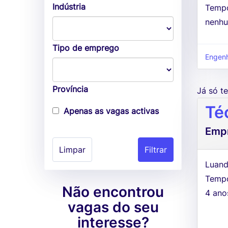
Indústria
Tempo
nenhu
Tipo de emprego
Engenha
Província
Já só 
Té
Apenas as vagas activas
Empr
Limpar
Luand
Tempo
Não encontrou
4 ano
vagas do seu
interesse?