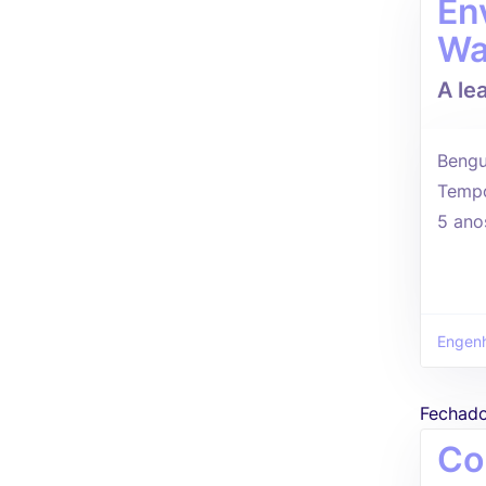
En
Wa
A le
Bengu
Tempo
5 ano
Engenha
Fechad
Co