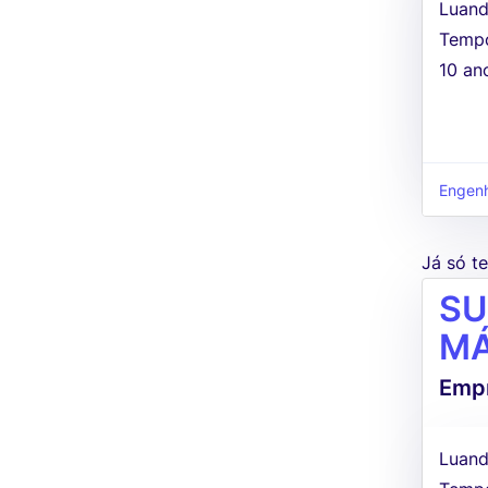
Luand
Tempo
10 an
Engenh
Já só 
SU
MÁ
Empr
Luand