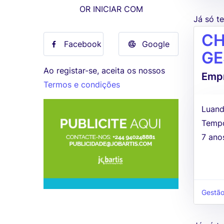
OR INICIAR COM
Já só 
CH
Facebook
Google
GE
Ao registar-se, aceita os nossos
Empr
Termos e condições
Luand
Tempo
7 ano
Gestão