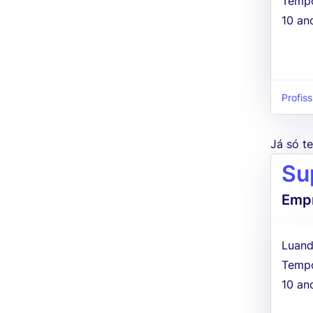
Tempo
10 an
Profiss
Já só 
Su
Empr
Luand
Tempo
10 an