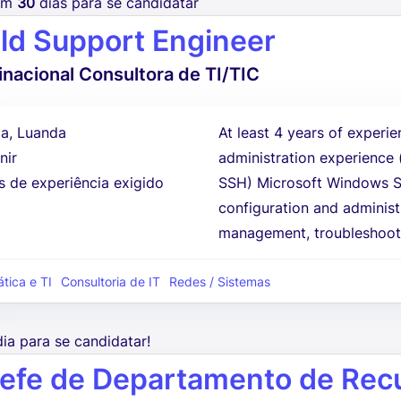
tem
30
dias para se candidatar
eld Support Engineer
inacional Consultora de TI/TIC
a, Luanda
At least 4 years of experie
nir
administration experience
s de experiência exigido
SSH) Microsoft Windows S
configuration and administr
management, troubleshoot
ática e TI
Consultoria de IT
Redes / Sistemas
dia para se candidatar!
efe de Departamento de Re