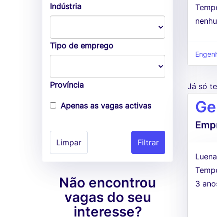
Indústria
Tempo
nenhu
Tipo de emprego
Engenha
Província
Já só 
Ge
Apenas as vagas activas
Empr
Limpar
Luena
Tempo
Não encontrou
3 ano
vagas do seu
interesse?