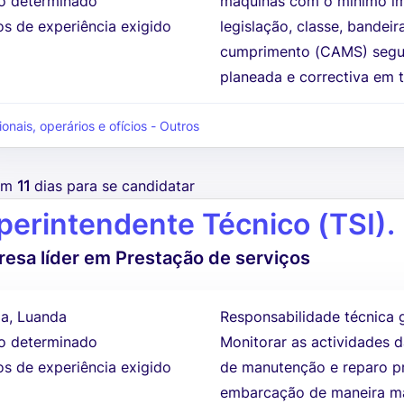
 determinado
máquinas com o mínimo im
os de experiência exigido
legislação, classe, bandei
cumprimento (CAMS) segur
planeada e correctiva em t
ionais, operários e ofícios - Outros
tem
11
dias para se candidatar
perintendente Técnico (TSI).
esa líder em Prestação de serviços
a, Luanda
Responsabilidade técnica g
 determinado
Monitorar as actividades 
os de experiência exigido
de manutenção e reparo pr
embarcação de maneira ma