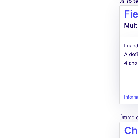
Já só 
Fi
Mult
Luand
A defi
4 ano
Inform
Último 
Ch