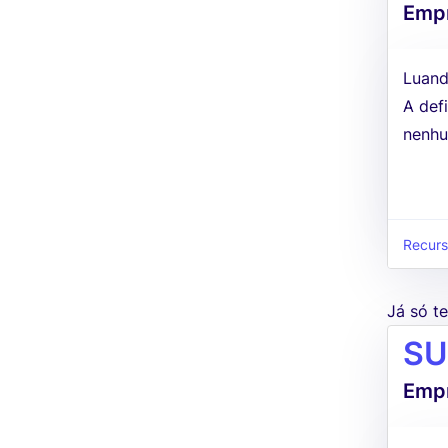
Empr
Luand
A defi
nenhu
Recur
Já só 
SU
Empr