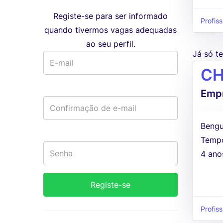
Registe-se para ser informado
Profiss
quando tivermos vagas adequadas
ao seu perfil.
Já só 
CH
Empr
Bengu
Tempo
4 ano
Profiss